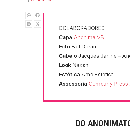
by
ANDYN RAMOS
COLABORADORES
Capa
Anonima VB
Foto
Biel Dream
Cabelo
Jacques Janine – An
Look
Naxshi
Estética
Ame Estética
Assessoria
Company Press 
DO ANONIMATO