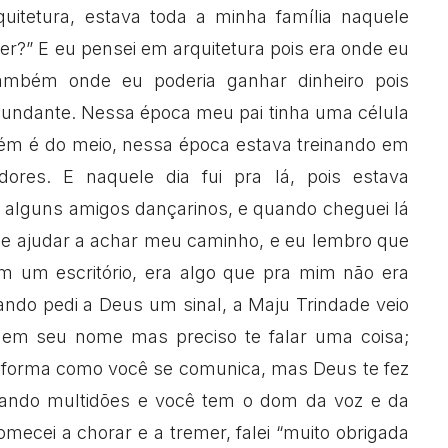
quitetura, estava toda a minha família naquele
zer?” E eu pensei em arquitetura pois era onde eu
também onde eu poderia ganhar dinheiro pois
bundante. Nessa época meu pai tinha uma célula
ém é do meio, nessa época estava treinando em
dores. E naquele dia fui pra lá, pois estava
 alguns amigos dançarinos, e quando cheguei lá
me ajudar a achar meu caminho, e eu lembro que
 um escritório, era algo que pra mim não era
ndo pedi a Deus um sinal, a Maju Trindade veio
 nem seu nome mas preciso te falar uma coisa;
forma como você se comunica, mas Deus te fez
dando multidões e você tem o dom da voz e da
mecei a chorar e a tremer, falei “muito obrigada